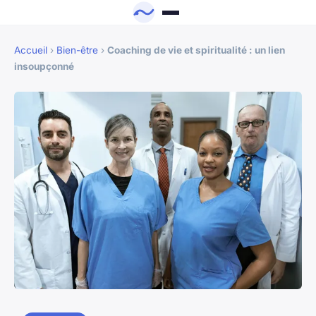
Accueil
›
Bien-être
›
Coaching de vie et spiritualité : un lien
insoupçonné