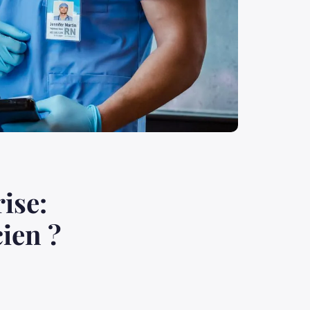
ise:
cien ?