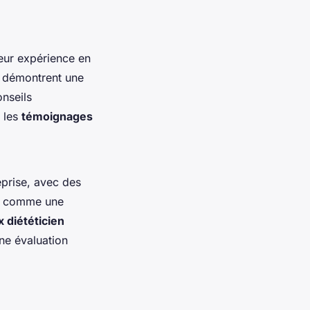
leur expérience en
es démontrent une
nseils
r les
témoignages
eprise, avec des
s, comme une
x diététicien
ne évaluation