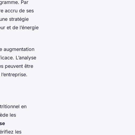
ogramme. Par
re accru de ses
 une stratégie
ur et de l’énergie
une augmentation
icace. L’analyse
s peuvent être
l’entreprise.
ritionnel en
sède les
ise
rifiez les