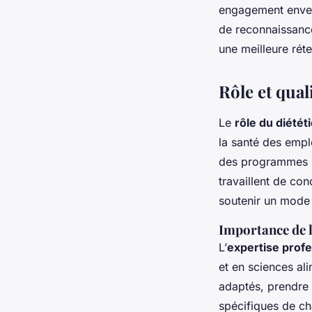
engagement envers
de reconnaissance
une meilleure rét
Rôle et qual
Le
rôle du diétét
la santé des empl
des programmes nu
travaillent de co
soutenir un mode 
Importance de l
L’
expertise profe
et en sciences ali
adaptés, prendre 
spécifiques de cha