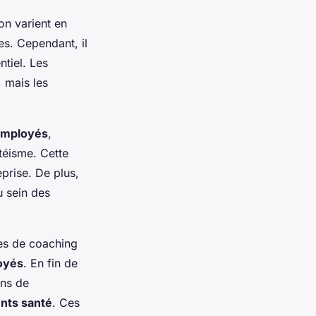
on varient en
res. Cependant, il
ntiel. Les
 mais les
employés
,
téisme. Cette
eprise. De plus,
u sein des
es de coaching
oyés
. En fin de
ins de
nts santé
. Ces