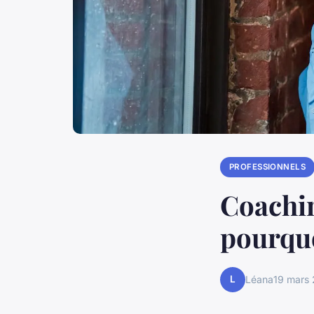
PROFESSIONNELS
Coachin
pourquo
L
Léana
19 mars