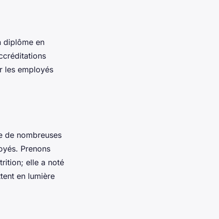
n diplôme en
ccréditations
er les employés
ue de nombreuses
loyés. Prenons
ition; elle a noté
tent en lumière