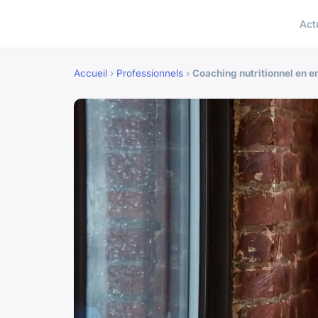
Act
Accueil
›
Professionnels
›
Coaching nutritionnel en en