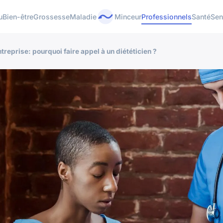
u
Bien-être
Grossesse
Maladie
Minceur
Professionnels
Santé
Sen
treprise: pourquoi faire appel à un diététicien ?