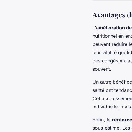
Avantages d
L’
amélioration de
nutritionnel en e
peuvent réduire l
leur vitalité quot
des congés maladi
souvent.
Un autre bénéfice 
santé ont tendanc
Cet accroissement
individuelle, mai
Enfin, le
renforcem
sous-estimé. Les e