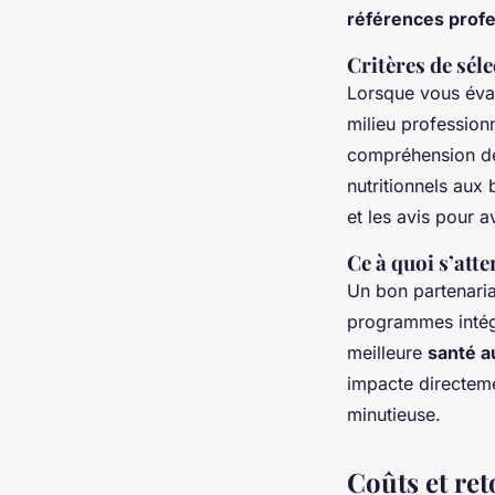
références profe
Critères de sél
Lorsque vous évalu
milieu professionn
compréhension de
nutritionnels aux
et les avis pour a
Ce à quoi s’att
Un bon partenaria
programmes intégr
meilleure
santé au
impacte directeme
minutieuse.
Coûts et re