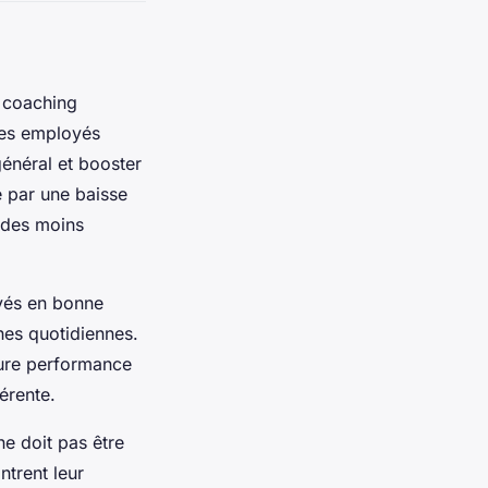
 coaching
 les employés
général et booster
te par une baisse
ades moins
yés en bonne
ches quotidiennes.
eure performance
érente.
e doit pas être
ntrent leur