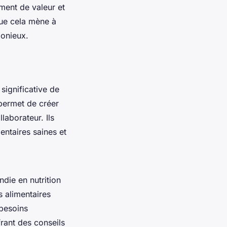
ment de valeur et
que cela mène à
monieux.
significative de
permet de créer
aborateur. Ils
entaires saines et
die en nutrition
s alimentaires
 besoins
frant des conseils